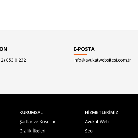
FON
E-POSTA
12) 853 0 232
info@avukatwebsitesi.com.tr
KURUMSAL
HİZMETLERİMİZ
Şartlar ve Koşullar
Avukat Web
Gizlilik İlkeleri
Seo