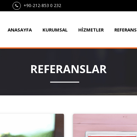
+90-212-853 0 232
ANASAYFA
KURUMSAL
HİZMETLER
REFERANS
REFERANSLAR